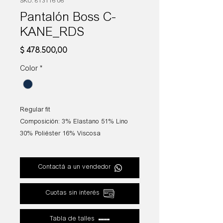
SKU: 813116 06
Pantalón Boss C-
KANE_RDS
Precio
$ 478.500,00
Color
*
Regular fit
Composición: 3% Elastano 51% Lino
30% Poliéster 16% Viscosa
Contactá a un vendedor
Cuotas sin interés
Tabla de talles