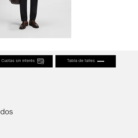
Cuotas sin interés
Tabla de talles
ados