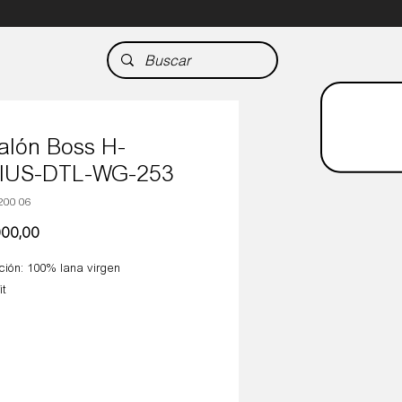
alón Boss H-
IUS-DTL-WG-253
200 06
Precio
000,00
ión: 100% lana virgen
it