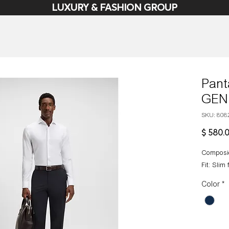
LUXURY & FASHION GROUP
Pant
GEN
SKU: 808
$ 580.
Composic
Fit: Slim f
Color
*