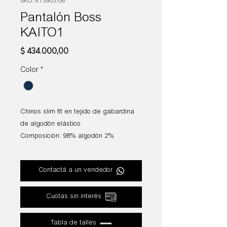
SKU: 813903 06
Pantalón Boss
KAITO1
Precio
$ 434.000,00
Color
*
Chinos slim fit en tejido de gabardina
de algodón elástico
Composición: 98% algodón 2%
elastano
Contactá a un vendedor
Cuotas sin interés
Tabla de talles