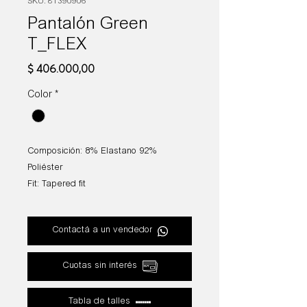
SKU: 81390906
Pantalón Green
T_FLEX
Precio
$ 406.000,00
Color
*
Composición: 8% Elastano 92%
Poliéster
Fit: Tapered fit
Contactá a un vendedor
Cuotas sin interés
Tabla de talles