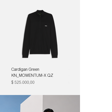
Cardigan Green
Corbata Boss H-TIE CM
KN_MOMENTUM-X QZ
ONE
Precio
Precio
$ 525.000,00
$ 285.000,00