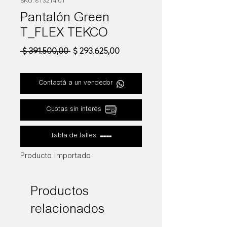
SKU: 813214 01
Pantalón Green
T_FLEX TEKCO
Precio
Precio
 $ 391.500,00 
$ 293.625,00
de
oferta
Contactá a un vendedor
Cuotas sin interés
Tabla de talles
Producto Importado.
Productos
relacionados