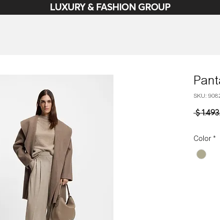
LUXURY & FASHION GROUP
Pant
SKU: 908
 $ 1.49
Color
*