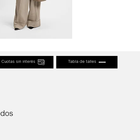
Cuotas sin interés
Tabla de talles
ados