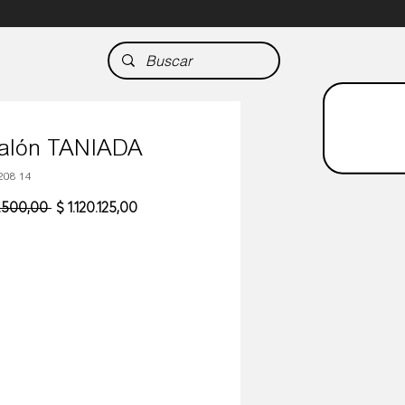
alón TANIADA
208 14
Precio
Precio
3.500,00 
$ 1.120.125,00
de
oferta