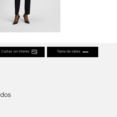
Cuotas sin interés
Tabla de talles
ados