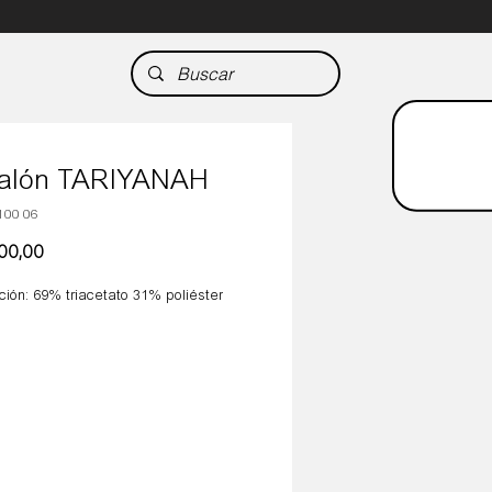
talón TARIYANAH
100 06
Precio
000,00
ión: 69% triacetato 31% poliéster