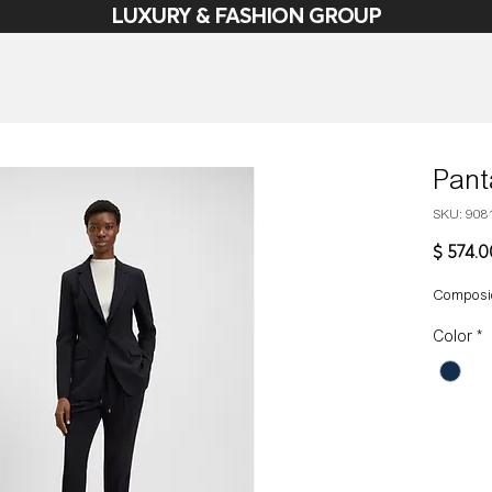
LUXURY & FASHION GROUP
Pan
SKU: 908
$ 574.
Composic
Color
*