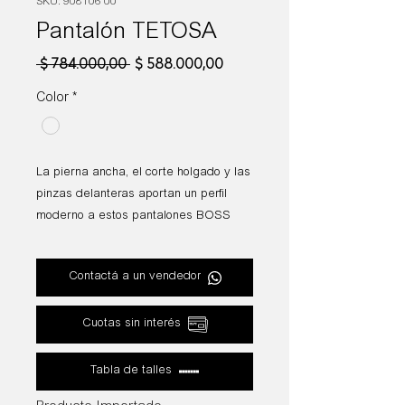
SKU: 908106 00
Pantalón TETOSA
Precio
Precio
 $ 784.000,00 
$ 588.000,00
de
oferta
Color
*
La pierna ancha, el corte holgado y las
pinzas delanteras aportan un perfil
moderno a estos pantalones BOSS
Mujer. Material brillante con un gran
drapeado.
Contactá a un vendedor
Composición: 72% Acetato 28%
Viscosa
Cuotas sin interés
Tabla de talles