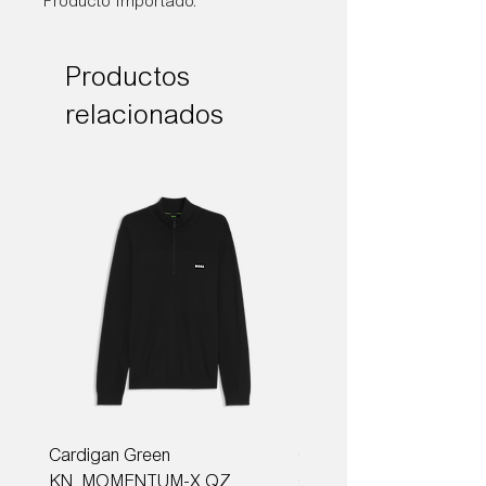
Producto Importado.
Productos
relacionados
Cardigan Green
Corbata Boss H-TIE CM
KN_MOMENTUM-X QZ
ONE