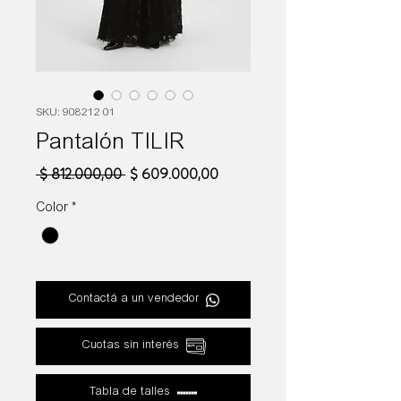
SKU: 908212 01
Pantalón TILIR
Precio
Precio
 $ 812.000,00 
$ 609.000,00
de
oferta
Color
*
Contactá a un vendedor
Cuotas sin interés
Tabla de talles