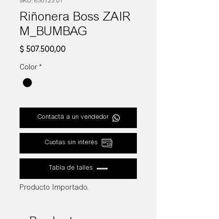
SKU: 850123 01
Riñonera Boss ZAIR
M_BUMBAG
Precio
$ 507.500,00
Color
*
Contactá a un vendedor
Cuotas sin interés
Tabla de talles
Producto Importado.