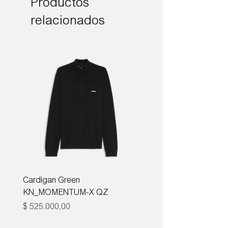
Productos
relacionados
Cardigan Green
Corbata Boss H-TIE CM
KN_MOMENTUM-X QZ
ONE
Precio
Precio
$ 525.000,00
$ 285.000,00