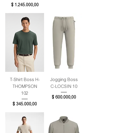
Precio
$ 1.245.000,00
T-Shirt Boss H-
Jogging Boss
THOMPSON
C-LOCSIN 10
102
Precio
$ 600.000,00
Precio
$ 345.000,00