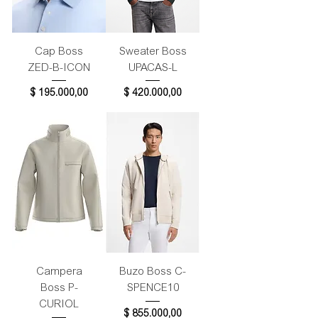
Cap Boss
Sweater Boss
ZED-B-ICON
UPACAS-L
Precio
Precio
$ 195.000,00
$ 420.000,00
Campera
Buzo Boss C-
Boss P-
SPENCE10
CURIOL
Precio
$ 855.000,00