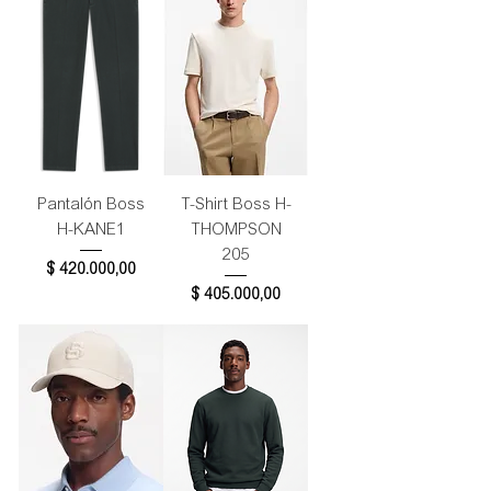
Pantalón Boss
T-Shirt Boss H-
H-KANE1
THOMPSON
205
Precio
$ 420.000,00
Precio
$ 405.000,00