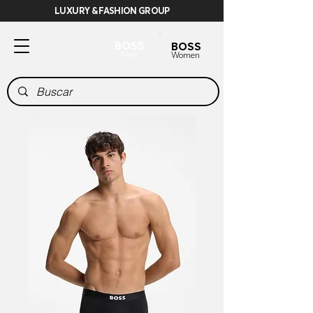
LUXURY & FASHION GROUP
BOSS
BOSS
Men
Women