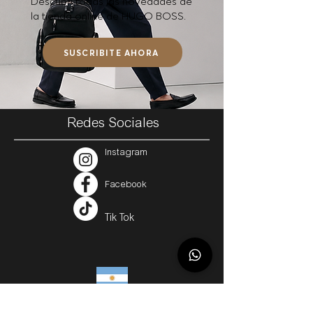
Descubrí todas las novedades de
la tienda online de HUGO BOSS.
SUSCRIBITE AHORA
Redes Sociales
Instagram
Facebook
Tik Tok
Argentina