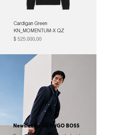
Cardigan Green
Corbata Boss H-TIE CM
KN_MOMENTUM-X QZ
ONE
Precio
Precio
$ 525.000,00
$ 285.000,00
Newsletter de HUGO BOSS