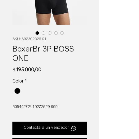
SKU: 892302326 01
BoxerBr 3P BOSS
ONE
Precio
$ 195.000,00
Color
*
50544272/ 10272529-999
Contactá a un vendedor