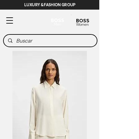
LUXURY & FASHION GROUP
BOSS
BOSS
Men
Women