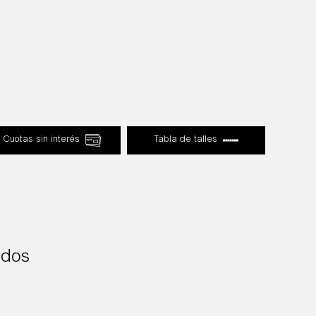
Cuotas sin interés
Tabla de talles
ados