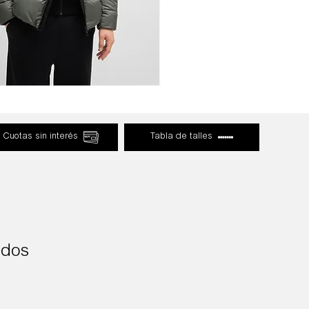
Cuotas sin interés
Tabla de talles
ados