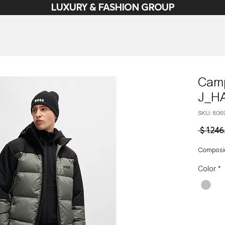
LUXURY & FASHION GROUP
Cam
J_H
SKU: 806
 $ 1.24
Composic
Color
*