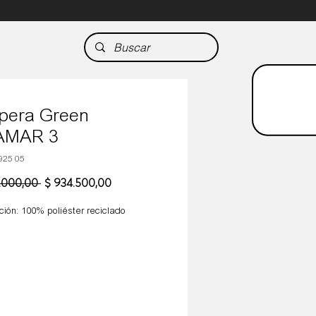
pera Green
AMAR 3
925 05
Precio
Precio
6.000,00 
$ 934.500,00
de
oferta
ión: 100% poliéster reciclado