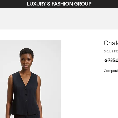
LUXURY & FASHION GROUP
Chal
SKU: 919
 $ 725.
Composic