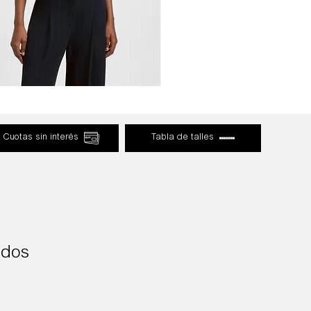
Cuotas sin interés
Tabla de talles
ados