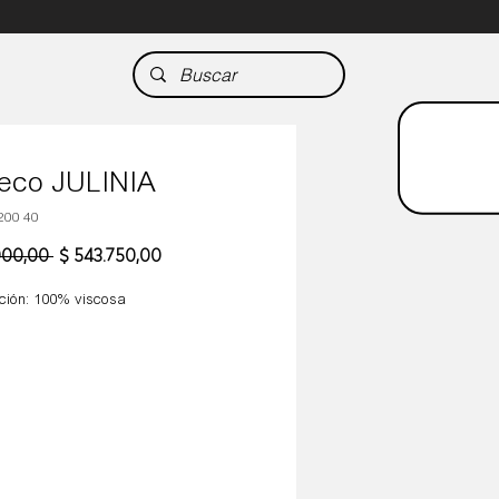
eco JULINIA
200 40
Precio
Precio
000,00 
$ 543.750,00
de
oferta
ión: 100% viscosa