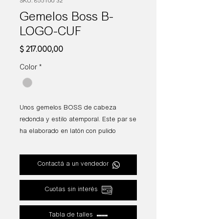
SKU: 855100 32
Gemelos Boss B-
LOGO-CUF
Precio
$ 217.000,00
Color
*
Unos gemelos BOSS de cabeza
redonda y estilo atemporal. Este par se
ha elaborado en latón con pulido
intenso y detalle de la marca grabado.
Diámetro: 1,6 cm
Contactá a un vendedor
Logo: Logo grabado
Presentación: Caja
Cuotas sin interés
Largo: 1.6 cm
Ancho: 1.6 cm
Tabla de talles