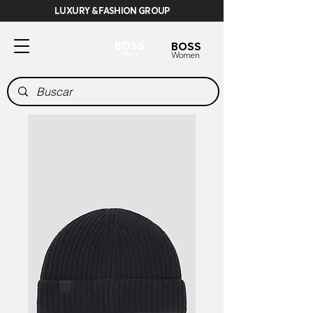
LUXURY & FASHION GROUP
BOSS
BOSS
Men
Women