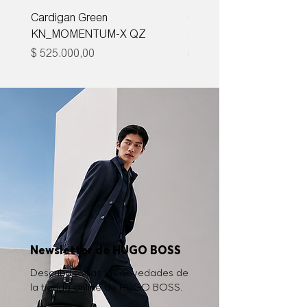
Cardigan Green
Corbata Boss H-TIE CM
KN_MOMENTUM-X QZ
ONE
Precio
Precio
$ 525.000,00
$ 285.000,00
Newsletter de HUGO BOSS
Descubrí todas las novedades de
la tienda online de HUGO BOSS.