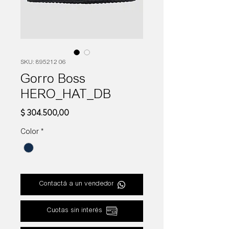
SKU: 895212 06
Gorro Boss
HERO_HAT_DB
Precio
$ 304.500,00
Color
*
Contactá a un vendedor
Cuotas sin interés