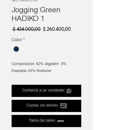
SKU: 849910 08
Jogging Green
HADIKO 1
Precio
Precio
 $ 434.000,00 
$ 260.400,00
de
oferta
Color
*
Composición: 62% algodón 5%
Elastano 33% Poliéster
Contactá a un vendedor
Cuotas sin interés
Tabla de talles