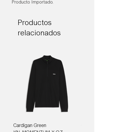
Producto Importado.
Productos
relacionados
Cardigan Green
Corbata Boss H-TIE CM