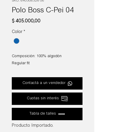
SKU: 840308326 08
Polo Boss C-Pei 04
Precio
$ 405.000,00
Color
*
Composición: 100% algodón
Regular fit
Contactá a un vendedor
Cuotas sin interés
Tabla de talles
Producto Importado.