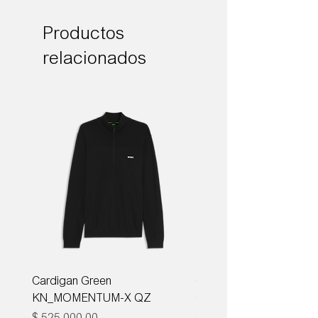
Productos
relacionados
Cardigan Green
Corbata Boss H-TIE CM
KN_MOMENTUM-X QZ
ONE