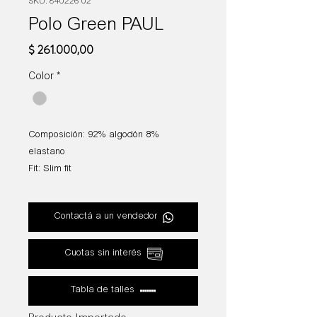
SKU: 840226 02
Polo Green PAUL
Precio
$ 261.000,00
Color
*
Composición: 92% algodón 8%
elastano
Fit: Slim fit
Contactá a un vendedor
Cuotas sin interés
Tabla de talles