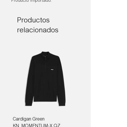
Producto Importado.
Productos
relacionados
Cardigan Green
Corbata Boss H-TIE CM
KN_MOMENTUM-X QZ
ONE