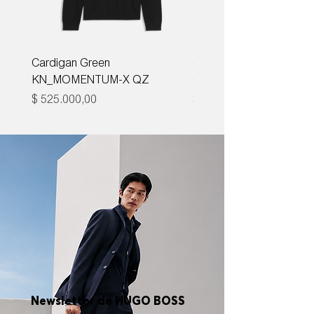
Cardigan Green
Corbata Boss H-TIE CM
KN_MOMENTUM-X QZ
ONE
Precio
Precio
$ 525.000,00
$ 285.000,00
Newsletter de HUGO BOSS