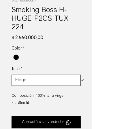
SKU: 80080001
Smoking Boss H-
HUGE-P2CS-TUX-
224
Precio
$ 2.660.000,00
Color
*
Talle
*
Composición: 100% lana virgen
Fit: Slim fit
Contactá a un vendedor