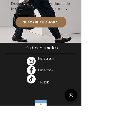
Descubrí todas las novedades de
la tienda online de HUGO BOSS.
SUSCRIBITE AHORA
Redes Sociales
Instagram
Facebook
Tik Tok
Argentina