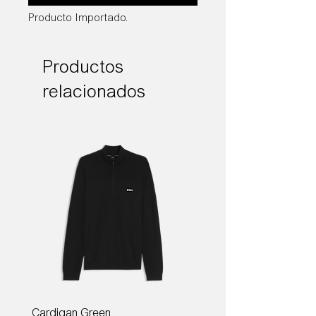
Producto Importado.
Productos
relacionados
Cardigan Green
Corbata Boss H-TIE CM