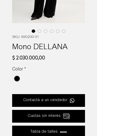
SKU: 990200 01
Mono DELLANA
Precio
$ 2.030.000,00
Color
*
Contactá a un vendedor
Cuotas sin interés
Tabla de talles