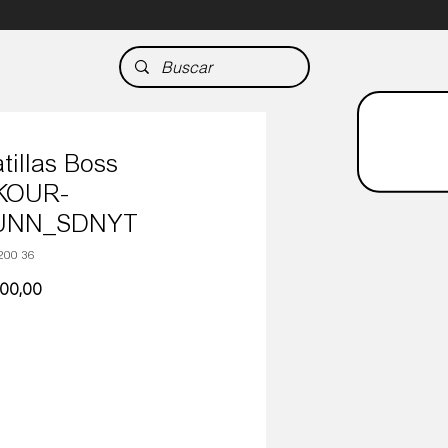
tillas Boss
KOUR-
UNN_SDNYT
200 36
Precio
500,00