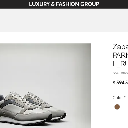
LUXURY & FASHION GROUP
Zapa
PAR
L_R
SKU: 852
$ 594.
Color
*