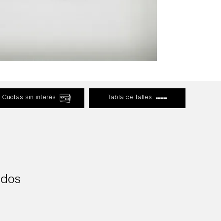
Cuotas sin interés
Tabla de talles
ados