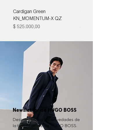
Cardigan Green
Corbata Boss H-TIE CM
KN_MOMENTUM-X QZ
ONE
Precio
Precio
$ 525.000,00
$ 285.000,00
Newsletter de HUGO BOSS
Descubrí todas las novedades de
la tienda online de HUGO BOSS.