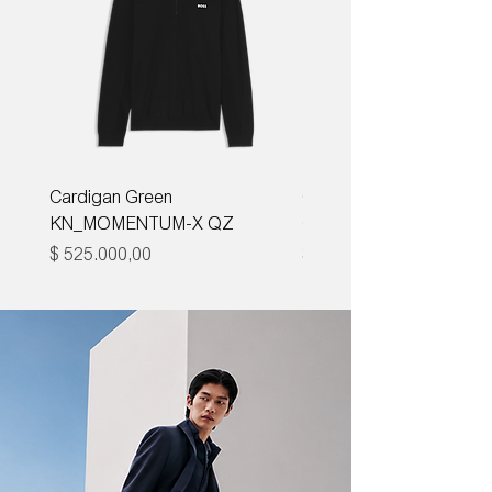
Cardigan Green
Corbata Boss H-TIE CM
KN_MOMENTUM-X QZ
ONE
Precio
Precio
$ 525.000,00
$ 285.000,00