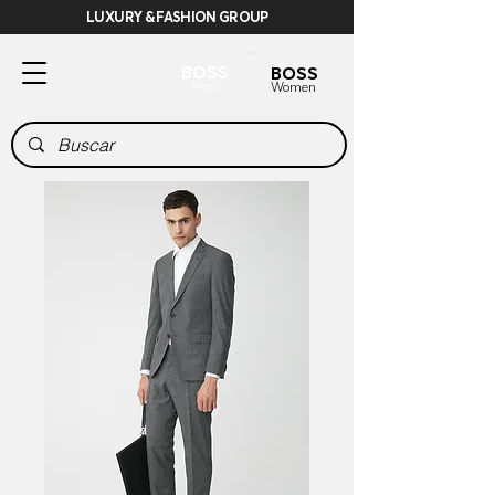
LUXURY & FASHION GROUP
BOSS
BOSS
Men
Women