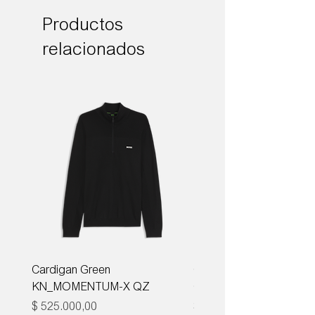
Productos
relacionados
Cardigan Green
Corbata Boss H-TIE CM
KN_MOMENTUM-X QZ
ONE
Precio
Precio
$ 525.000,00
$ 285.000,00