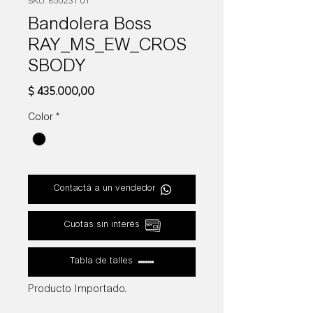
SKU: 850231 01
Bandolera Boss
RAY_MS_EW_CROS
SBODY
Precio
$ 435.000,00
Color
*
Contactá a un vendedor
Cuotas sin interés
Tabla de talles
Producto Importado.