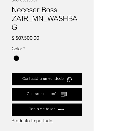
SKU: 850236 01
Neceser Boss
ZAIR_MN_WASHBA
G
Precio
$ 507.500,00
Color
*
Contactá a un vendedor
Cuotas sin interés
Tabla de talles
Producto Importado.