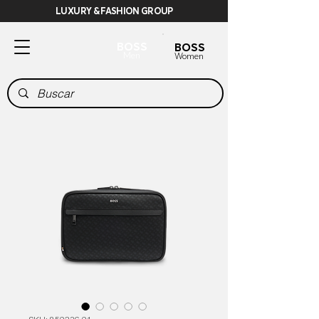
LUXURY & FASHION GROUP
BOSS
BOSS
Men
Women