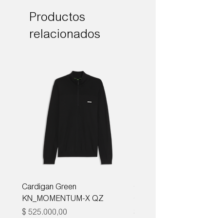
Productos
relacionados
Cardigan Green
Corbata Boss H-TIE CM
KN_MOMENTUM-X QZ
ONE
Precio
Precio
$ 525.000,00
$ 285.000,00