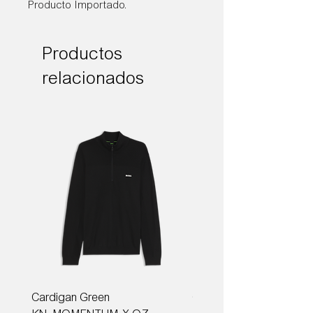
Producto Importado.
Productos
relacionados
Cardigan Green
Corbata Boss H-TIE CM