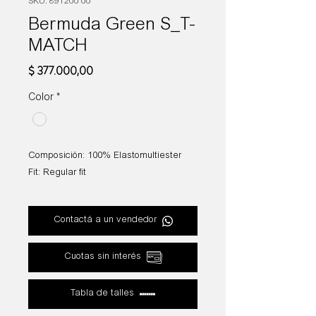
SKU: 891200 00
Bermuda Green S_T-
MATCH
Precio
$ 377.000,00
Color
*
Composición: 100% Elastomultiester
Fit: Regular fit
Contactá a un vendedor
Cuotas sin interés
Tabla de talles