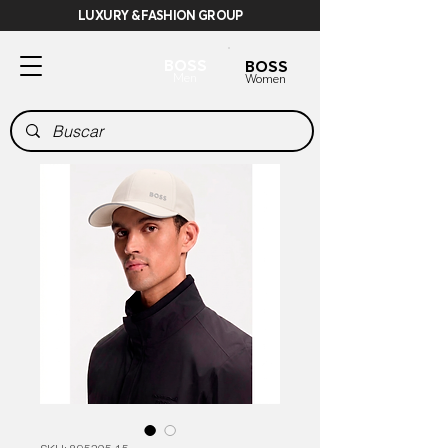
LUXURY & FASHION GROUP
BOSS
BOSS
Men
Women