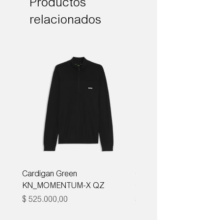
Productos
relacionados
Cardigan Green
Corbata Boss H-TIE CM
KN_MOMENTUM-X QZ
ONE
Precio
Precio
$ 525.000,00
$ 285.000,00