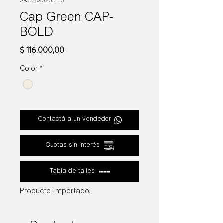
SKU: 895205 15
Cap Green CAP-
BOLD
Precio
$ 116.000,00
Color
*
Contactá a un vendedor
Cuotas sin interés
Tabla de talles
Producto Importado.