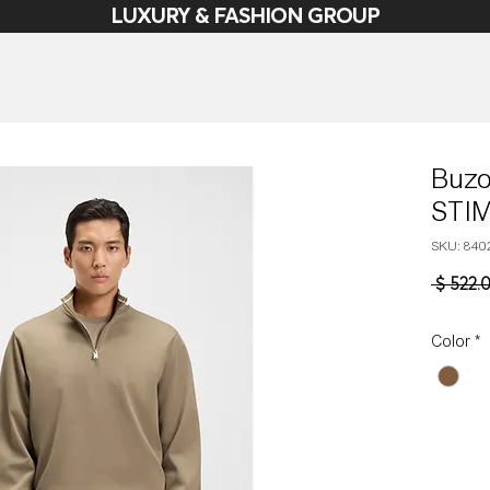
LUXURY & FASHION GROUP
Buzo
STI
SKU: 840
 $ 522.
Color
*