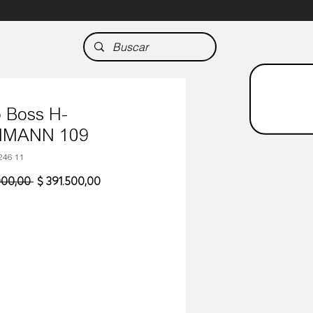
 Boss H-
MMANN 109
246 11
Precio
Precio
000,00 
$ 391.500,00
de
oferta