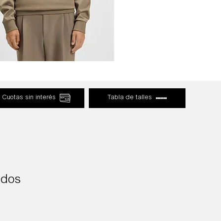
Cuotas sin interés
Tabla de talles
ados