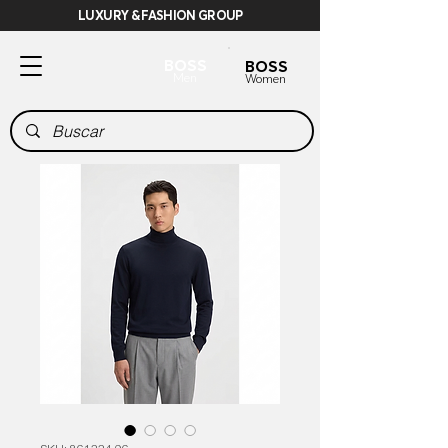
LUXURY & FASHION GROUP
BOSS
BOSS
Men
Women