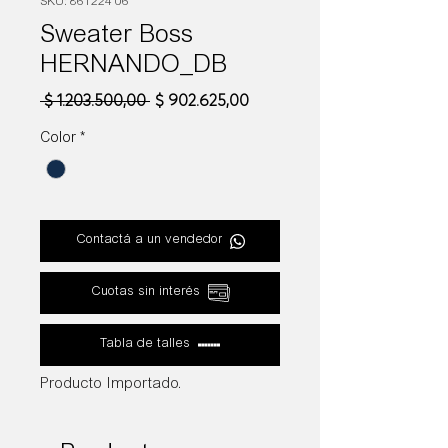
SKU: 861224 06
Sweater Boss
HERNANDO_DB
Precio
Precio
 $ 1.203.500,00 
$ 902.625,00
de
oferta
Color
*
Contactá a un vendedor
Cuotas sin interés
Tabla de talles
Producto Importado.