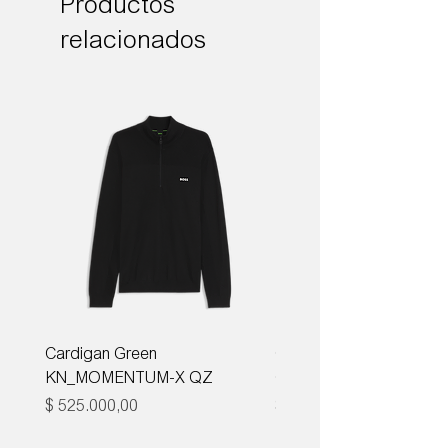
Productos
relacionados
Cardigan Green
Corbata Boss H-TIE CM
KN_MOMENTUM-X QZ
ONE
Precio
Precio
$ 525.000,00
$ 285.000,00