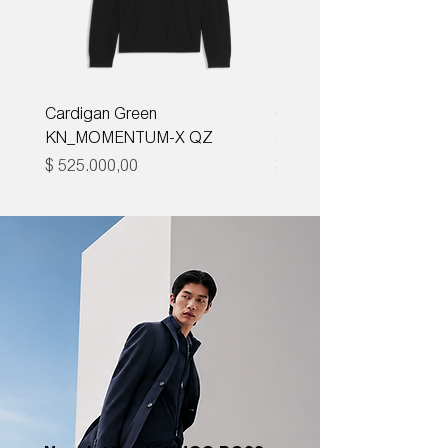
Cardigan Green
Corbata Boss H-TIE CM
KN_MOMENTUM-X QZ
ONE
Precio
Precio
$ 525.000,00
$ 285.000,00