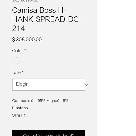
SKU: 80990400
Camisa Boss H-
HANK-SPREAD-DC-
214
Precio
$ 308.000,00
Color
*
Talle
*
Composición: 95% Algodón 5%
Elastano
Slim Fit
De planchado fácil