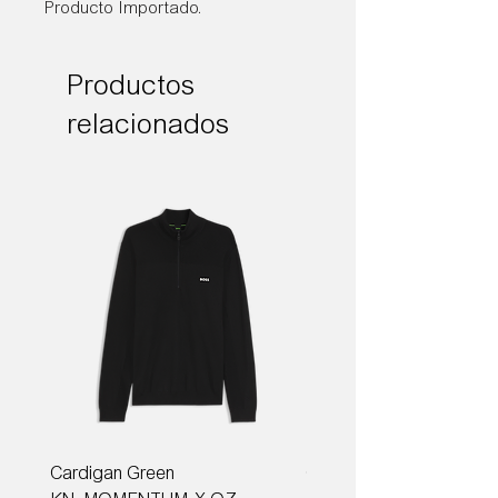
Producto Importado.
Productos
relacionados
Cardigan Green
Corbata Boss H-TIE CM