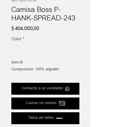
SKU: 809104 00
Camisa Boss P-
HANK-SPREAD-243
Precio
$ 406.000,00
Color
*
Slim fit
Composición: 100% algodón
Contactá a un vendedor
Cuotas sin interés
Tabla de talles