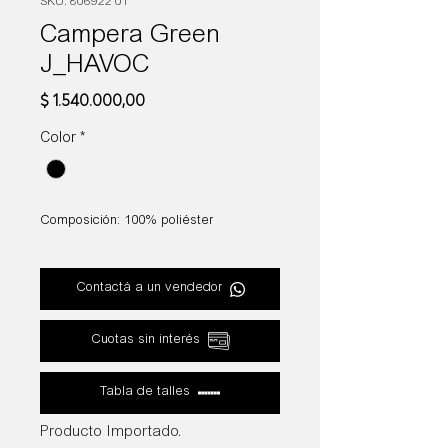
SKU: 806922 01
Campera Green
J_HAVOC
Precio
$ 1.540.000,00
Color
*
Composición: 100% poliéster
Contactá a un vendedor
Cuotas sin interés
Tabla de talles
Producto Importado.