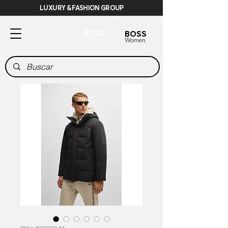
LUXURY & FASHION GROUP
BOSS
BOSS
Men
Women