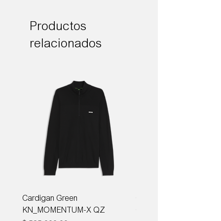
Productos
relacionados
Cardigan Green
Corbata Boss H-TIE CM
KN_MOMENTUM-X QZ
ONE