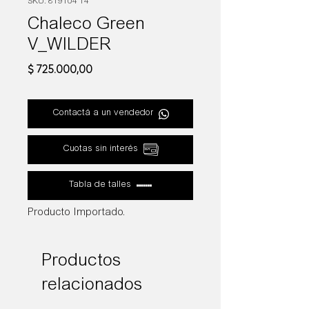
SKU: 819104 14
Chaleco Green
V_WILDER
Precio
$ 725.000,00
Contactá a un vendedor
Cuotas sin interés
Tabla de talles
Producto Importado.
Productos
relacionados