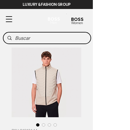
LUXURY & FASHION GROUP
BOSS
BOSS
Men
Women