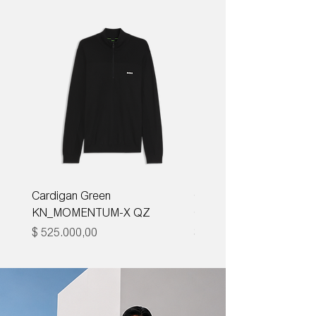
Cardigan Green
Corbata Boss H-TIE CM
KN_MOMENTUM-X QZ
ONE
Precio
Precio
$ 525.000,00
$ 285.000,00