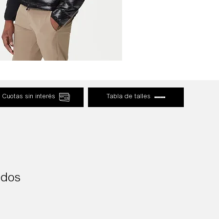
Cuotas sin interés
Tabla de talles
ados