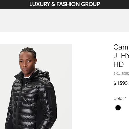
LUXURY & FASHION GROUP
Cam
J_H
HD
SKU: 806
$ 1.595
Color
*