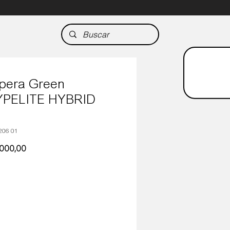
pera Green
YPELITE HYBRID
206 01
Precio
.000,00