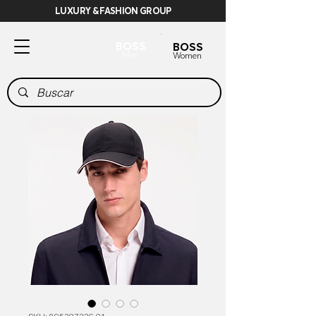
LUXURY & FASHION GROUP
BOSS
BOSS
Men
Women