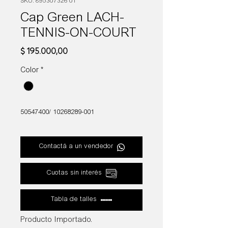
SKU: 895307326 01
Cap Green LACH-
TENNIS-ON-COURT
Precio
$ 195.000,00
Color
*
50547400/ 10268289-001
Contactá a un vendedor
Cuotas sin interés
Tabla de talles
Producto Importado.