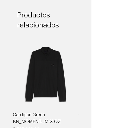
Productos
relacionados
Cardigan Green
Corbata Boss H-TIE CM
KN_MOMENTUM-X QZ
ONE