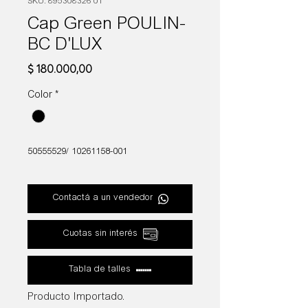
SKU: 895308326 01
Cap Green POULIN-
BC D'LUX
Precio
$ 180.000,00
Color
*
50555529/ 10261158-001
Contactá a un vendedor
Cuotas sin interés
Tabla de talles
Producto Importado.