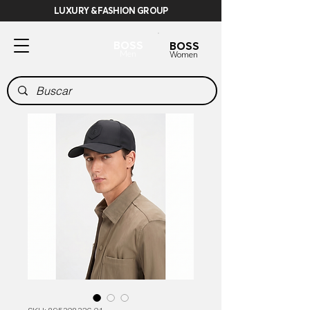
LUXURY & FASHION GROUP
BOSS
BOSS
Men
Women