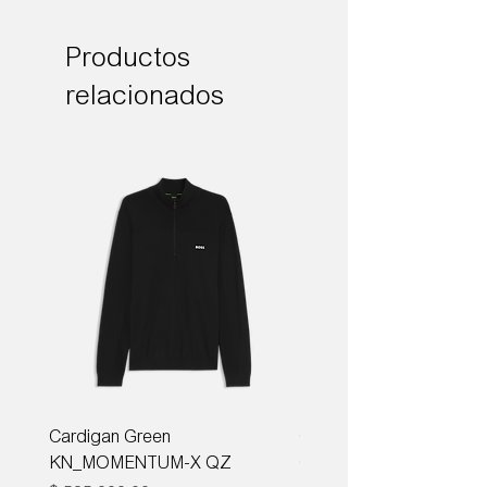
Productos
relacionados
Cardigan Green
Corbata Boss H-TIE CM
KN_MOMENTUM-X QZ
ONE