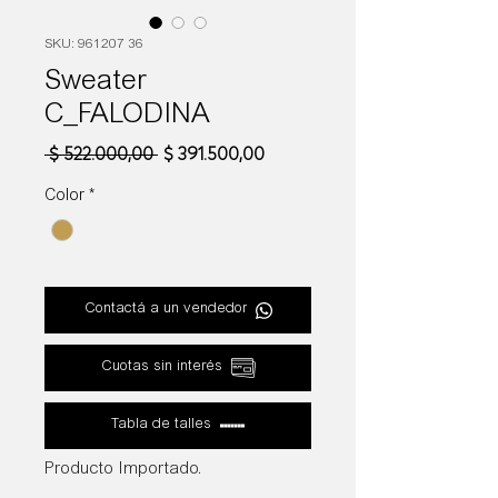
SKU: 961207 36
Sweater
C_FALODINA
Precio
Precio
 $ 522.000,00 
$ 391.500,00
de
oferta
Color
*
Contactá a un vendedor
Cuotas sin interés
Tabla de talles
Producto Importado.