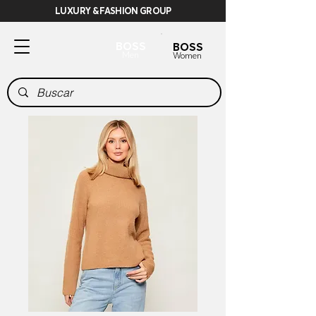
LUXURY & FASHION GROUP
BOSS
BOSS
Men
Women