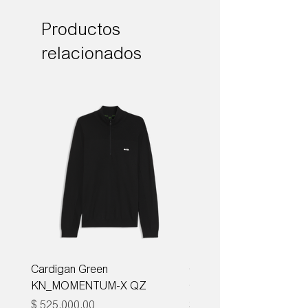
Productos
relacionados
Cardigan Green
Corbata Boss H-TIE CM
KN_MOMENTUM-X QZ
ONE
Precio
Precio
$ 525.000,00
$ 285.000,00