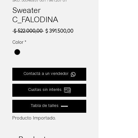
SKU: 50548937 001 / 961207 01
Sweater
C_FALODINA
Precio
Precio
 $ 522.000,00 
$ 391.500,00
de
oferta
Color
*
Contactá a un vendedor
Cuotas sin interés
Tabla de talles
Producto Importado.