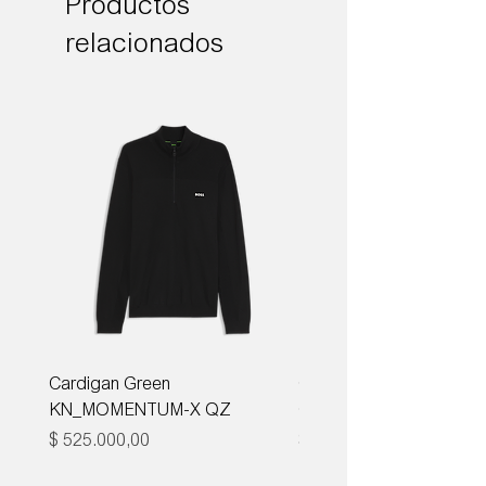
Productos
relacionados
Cardigan Green
Corbata Boss H-TIE CM
KN_MOMENTUM-X QZ
ONE
Precio
Precio
$ 525.000,00
$ 285.000,00