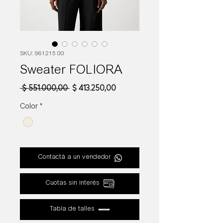
SKU: 961215 00
Sweater FOLIORA
Precio
Precio
 $ 551.000,00 
$ 413.250,00
de
oferta
Color
*
Contactá a un vendedor
Cuotas sin interés
Tabla de talles