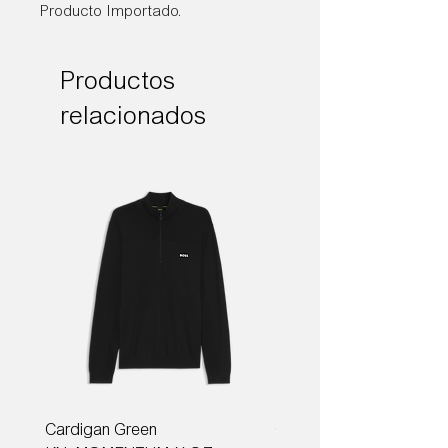
Producto Importado.
Productos
relacionados
Cardigan Green
Corbata Boss H-TIE CM