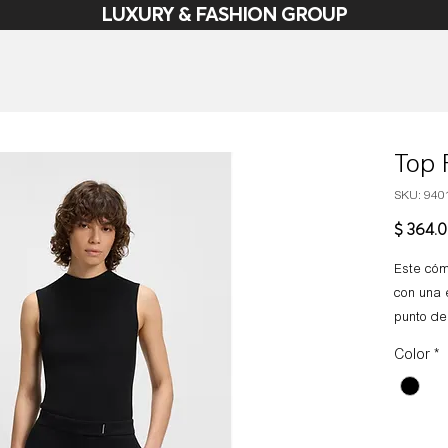
LUXURY & FASHION GROUP
Top 
SKU: 940
$ 364.
Este cóm
con una e
punto de
caja. Fav
Color
*
elegante
Composic