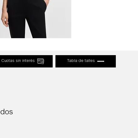
Cuotas sin interés
Tabla de talles
ados