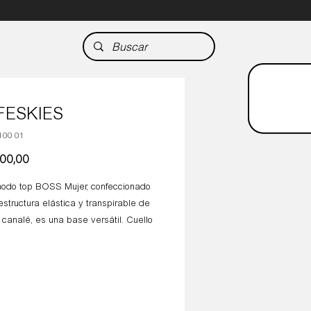
FESKIES
100 01
Precio
000,00
odo top BOSS Mujer, confeccionado
structura elástica y transpirable de
 canalé, es una base versátil. Cuello
orecedor diseño slim fit con costuras
s.
ión: 76% viscosa 24% poliamida