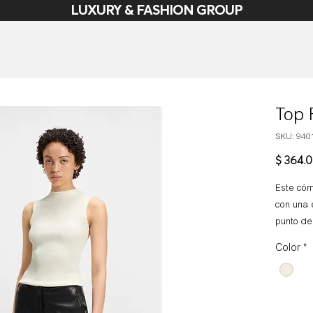
LUXURY & FASHION GROUP
Top 
SKU: 940
$ 364.
Este cóm
con una e
punto de
caja. Fav
Color
*
elegante
Composic