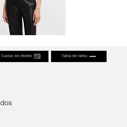
Cuotas sin interés
Tabla de talles
ados