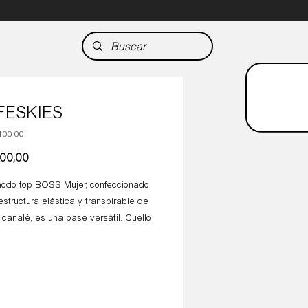
FESKIES
100 00
Precio
000,00
odo top BOSS Mujer, confeccionado
structura elástica y transpirable de
 canalé, es una base versátil. Cuello
orecedor diseño slim fit con costuras
s.
ión: 76% viscosa 24% poliamida