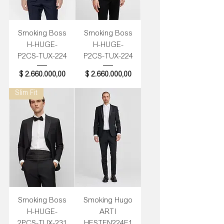
Smoking Boss
Smoking Boss
H-HUGE-
H-HUGE-
P2CS-TUX-224
P2CS-TUX-224
Precio
Precio
$ 2.660.000,00
$ 2.660.000,00
Slim Fit
Smoking Boss
Smoking Hugo
H-HUGE-
ARTI
2PCS-TUX-231
HESTEN224E1