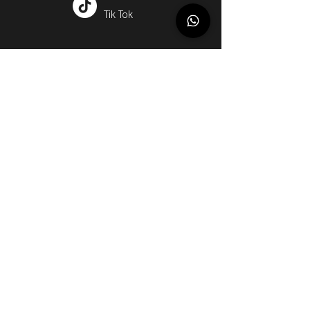
Tik Tok
Argentina
Servicios
Métodos de Compra
Cuotas
Envíos
Servicios Personalizados
Gift Cards