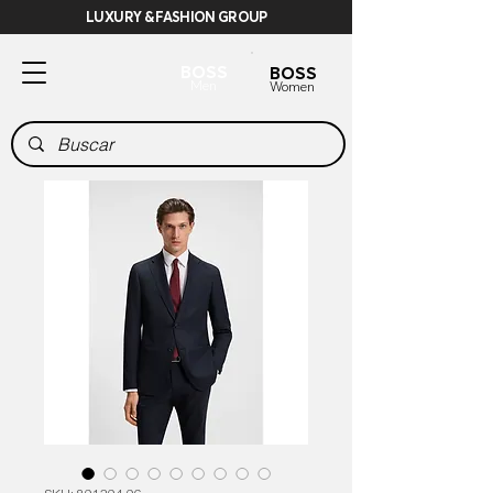
LUXURY & FASHION GROUP
BOSS
BOSS
Men
Women