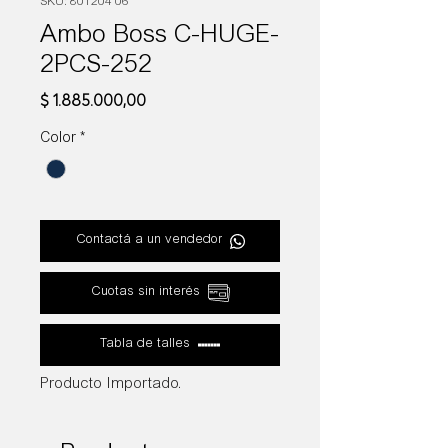
SKU: 801204 06
Ambo Boss C-HUGE-
2PCS-252
Precio
$ 1.885.000,00
Color
*
Contactá a un vendedor
Cuotas sin interés
Tabla de talles
Producto Importado.