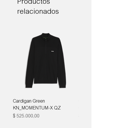
Productos
relacionados
Cardigan Green
Corbata Boss H-TIE CM
KN_MOMENTUM-X QZ
ONE
Precio
Precio
$ 525.000,00
$ 285.000,00