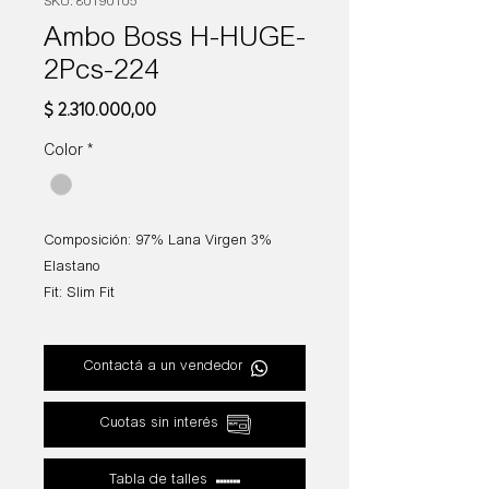
SKU: 80190105
Ambo Boss H-HUGE-
2Pcs-224
Precio
$ 2.310.000,00
Color
*
Composición: 97% Lana Virgen 3%
Elastano
Fit: Slim Fit
Contactá a un vendedor
Cuotas sin interés
Tabla de talles