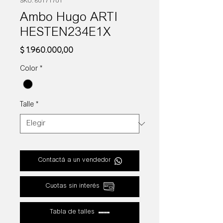
SKU: 80171701
Ambo Hugo ARTI
HESTEN234E1X
Precio
$ 1.960.000,00
Color
*
Talle
*
Contactá a un vendedor
Cuotas sin interés
Tabla de talles