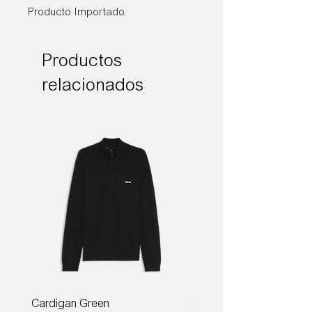
Producto Importado.
Productos
relacionados
Cardigan Green
Corbata Boss H-TIE CM