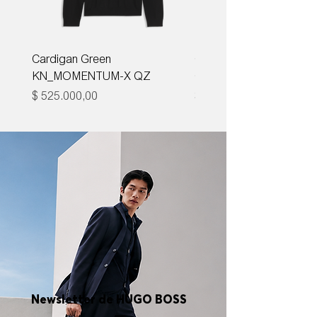
Cardigan Green
Corbata Boss H-TIE CM
KN_MOMENTUM-X QZ
ONE
Precio
Precio
$ 525.000,00
$ 285.000,00
Newsletter de HUGO BOSS