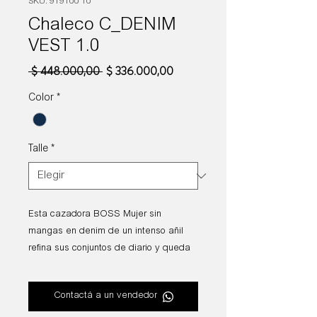
SKU: 919100 10
Chaleco C_DENIM
VEST 1.0
Precio
Precio
 $ 448.000,00 
$ 336.000,00
de
oferta
Color
*
Talle
*
Esta cazadora BOSS Mujer sin
mangas en denim de un intenso añil
refina sus conjuntos de diario y queda
ideal con los vaqueros a juego.
Detalles femeninos en los hombros y
Contactá a un vendedor
bolsillos oblicuos.
Composición: 90% algodon 10%