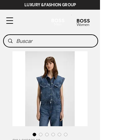
LUXURY & FASHION GROUP
BOSS
BOSS
Men
Women