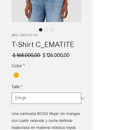
SKU: 940103 14
T-Shirt C_EMATITE
Precio
Precio
 $ 168.000,00 
$ 126.000,00
de
oferta
Color
*
Talle
*
Una camiseta BOSS Mujer sin mangas
con cuello redondo y corte definido
elaborada en material elástico tejido