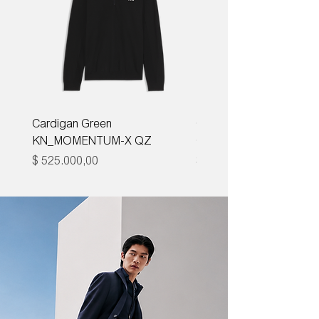
Cardigan Green
Corbata Boss H-TIE CM
KN_MOMENTUM-X QZ
ONE
Precio
Precio
$ 525.000,00
$ 285.000,00