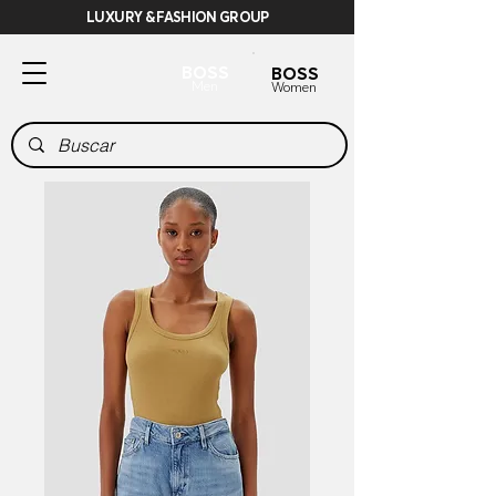
LUXURY & FASHION GROUP
BOSS
BOSS
Men
Women